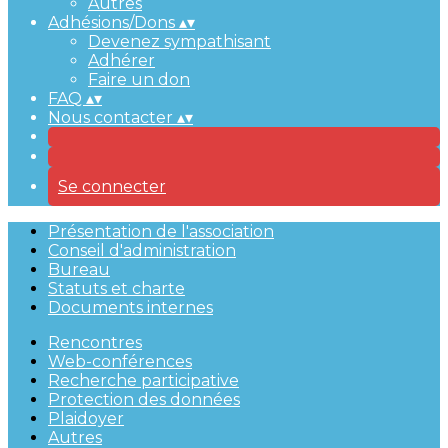
Autres
Adhésions/Dons
▴
▾
Devenez sympathisant
Adhérer
Faire un don
FAQ
▴
▾
Nous contacter
▴
▾
Se connecter
Présentation de l'association
Conseil d'administration
Bureau
Statuts et charte
Documents internes
Rencontres
Web-conférences
Recherche participative
Protection des données
Plaidoyer
Autres