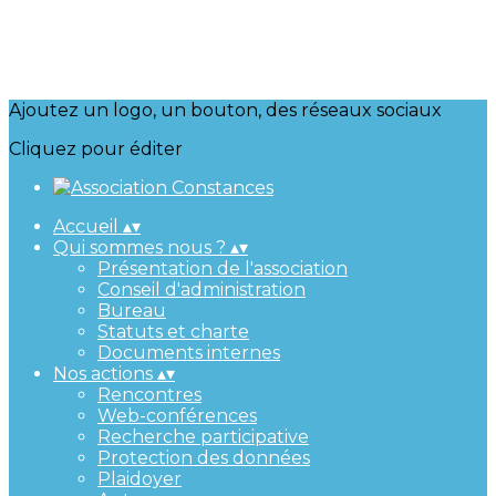
Ajoutez un logo, un bouton, des réseaux sociaux
Cliquez pour éditer
Accueil
▴
▾
Qui sommes nous ?
▴
▾
Présentation de l'association
Conseil d'administration
Bureau
Statuts et charte
Documents internes
Nos actions
▴
▾
Rencontres
Web-conférences
Recherche participative
Protection des données
Plaidoyer