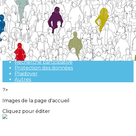
Exporter les lignes sélectionnées
Exporter toutes les colonnes
Exporter uniquement les colonnes affichées
Menu
<
>
Rencontres
Web-conférences
Recherche participative
Protection des données
Plaidoyer
Autres
?>
Images de la page d'accueil
Cliquez pour éditer