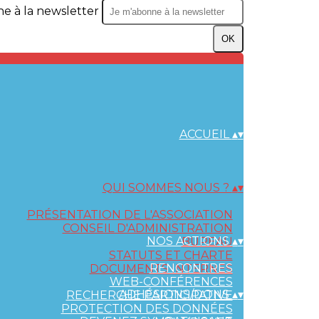
e à la newsletter
OK
ACCUEIL
▴
▾
QUI SOMMES NOUS ?
▴
▾
PRÉSENTATION DE L'ASSOCIATION
CONSEIL D'ADMINISTRATION
NOS ACTIONS
▴
▾
BUREAU
STATUTS ET CHARTE
RENCONTRES
DOCUMENTS INTERNES
WEB-CONFÉRENCES
ADHÉSIONS/DONS
▴
▾
RECHERCHE PARTICIPATIVE
PROTECTION DES DONNÉES