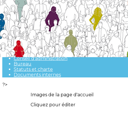
Exporter les lignes sélectionnées
Exporter toutes les colonnes
Exporter uniquement les colonnes affichées
Menu
<
>
Présentation de l'association
Conseil d'administration
Bureau
Statuts et charte
Documents internes
?>
Images de la page d'accueil
Cliquez pour éditer