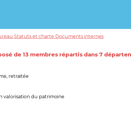
ureau
Statuts et charte
Documents internes
mposé de 13 membres répartis dans 7 départe
e, retraitée
n valorisation du patrimoine