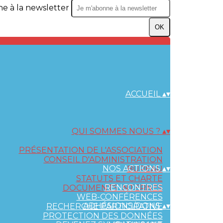
e à la newsletter
OK
ACCUEIL
▴
▾
QUI SOMMES NOUS ?
▴
▾
PRÉSENTATION DE L'ASSOCIATION
CONSEIL D'ADMINISTRATION
NOS ACTIONS
▴
▾
BUREAU
STATUTS ET CHARTE
RENCONTRES
DOCUMENTS INTERNES
WEB-CONFÉRENCES
ADHÉSIONS/DONS
▴
▾
RECHERCHE PARTICIPATIVE
PROTECTION DES DONNÉES