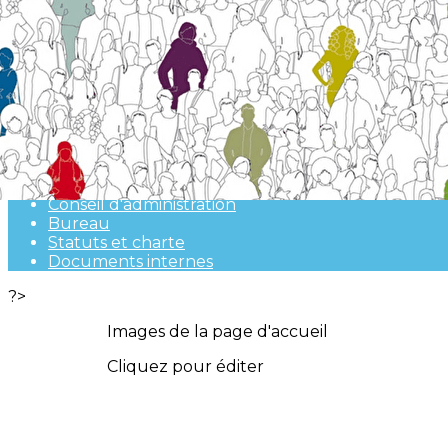
Exporter les lignes sélectionnées
Exporter toutes les colonnes
Exporter uniquement les colonnes affichées
Menu
<
>
Présentation de l'association
Conseil d'administration
Bureau
Statuts et charte
Documents internes
?>
Images de la page d'accueil
Cliquez pour éditer