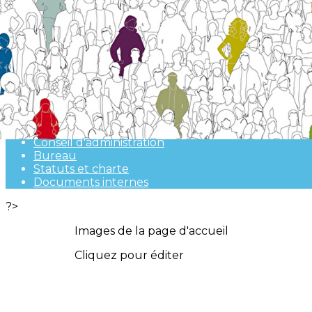
Exporter les lignes sélectionnées
Exporter toutes les colonnes
Exporter uniquement les colonnes affichées
Menu
<
>
Présentation de l'association
Conseil d'administration
Bureau
Statuts et charte
Documents internes
?>
Images de la page d'accueil
Cliquez pour éditer