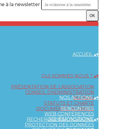
e à la newsletter
OK
ACCUEIL
▴
▾
QUI SOMMES NOUS ?
▴
▾
PRÉSENTATION DE L'ASSOCIATION
CONSEIL D'ADMINISTRATION
NOS ACTIONS
▴
▾
BUREAU
STATUTS ET CHARTE
RENCONTRES
DOCUMENTS INTERNES
WEB-CONFÉRENCES
ADHÉSIONS/DONS
▴
▾
RECHERCHE PARTICIPATIVE
PROTECTION DES DONNÉES