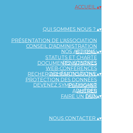
ACCUEIL
▴
▾
QUI SOMMES NOUS ?
▴
▾
PRÉSENTATION DE L'ASSOCIATION
CONSEIL D'ADMINISTRATION
NOS ACTIONS
▴
▾
BUREAU
STATUTS ET CHARTE
RENCONTRES
DOCUMENTS INTERNES
WEB-CONFÉRENCES
ADHÉSIONS/DONS
▴
▾
RECHERCHE PARTICIPATIVE
PROTECTION DES DONNÉES
DEVENEZ SYMPATHISANT
PLAIDOYER
ADHÉRER
AUTRES
FAQ
▴
▾
FAIRE UN DON
NOUS CONTACTER
▴
▾