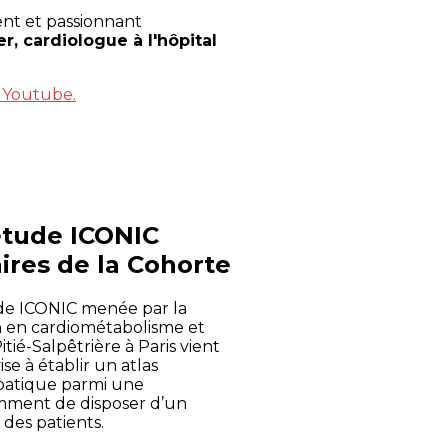
ent et passionnant
r, cardiologue à l'hôpital
r Youtube.
étude ICONIC
ires de la Cohorte
ude ICONIC menée par la
n en cardiométabolisme et
itié-Salpêtrière à Paris vient
se à établir un atlas
épatique parmi une
amment de disposer d’un
 des patients.