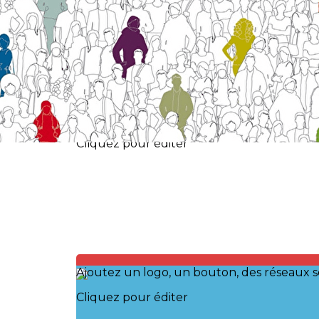
Exporter les lignes sélectionnées
Exporter toutes les colonnes
Exporter uniquement les colonnes affichées
Menu
?>
Images de la page d'accueil
Cliquez pour éditer
Ajoutez un logo, un bouton, des réseaux s
Cliquez pour éditer