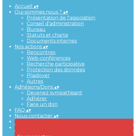
Accueil
▴
▾
Qui sommes nous ?
▴
▾
Présentation de l'association
Conseil d'administration
Bureau
Statuts et charte
Documents internes
Nos actions
▴
▾
Rencontres
Web-conférences
Recherche participative
Protection des données
Plaidoyer
Autres
Adhésions/Dons
▴
▾
Devenez sympathisant
Adhérer
Faire un don
FAQ
▴
▾
Nous contacter
▴
▾