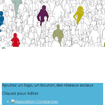
Exporter les lignes sélectionnées
Exporter toutes les colonnes
Exporter uniquement les colonnes affichées
Menu
?>
Images de la page d'accueil
Cliquez pour éditer
Ajoutez un logo, un bouton, des réseaux sociaux
Cliquez pour éditer