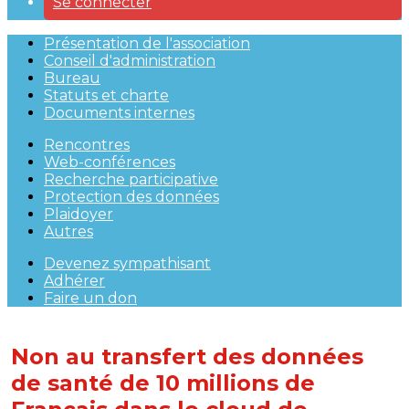
Se connecter
Présentation de l'association
Conseil d'administration
Bureau
Statuts et charte
Documents internes
Rencontres
Web-conférences
Recherche participative
Protection des données
Plaidoyer
Autres
Devenez sympathisant
Adhérer
Faire un don
Non au transfert des données
de santé de 10 millions de